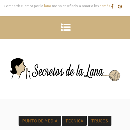
Compartir el amor por la
lana
me ha enseñado a amar a los
demás
.
PUNTO DE MEDIA
TÉCNICA
TRUCOS