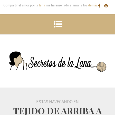
Compartir el amor por la
lana
me ha enseñado a amar a los
demás
.
ESTAS NAVEGANDO EN
TEJIDO DE ARRIBA A